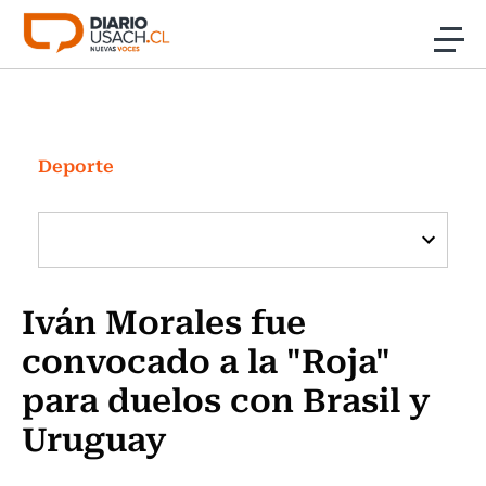
Click acá para ir directamente al contenido
Noticias
Investigación
Deporte
Cultura
Programas Radio y TV Usach
Iván Morales fue
convocado a la "Roja"
para duelos con Brasil y
Uruguay