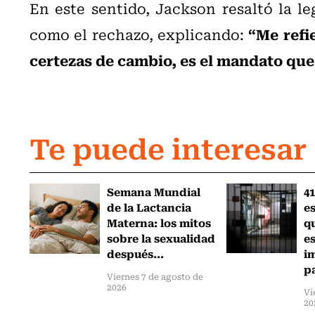
En este sentido, Jackson resaltó la l
“Me refi
como el rechazo, explicando:
certezas de cambio, es el mandato que 
Te puede interesar
Semana Mundial
41
de la Lactancia
es
Materna: los mitos
q
sobre la sexualidad
e
después...
i
pa
Viernes 7 de agosto de
2026
Vi
20