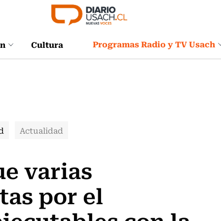
Programas Radio y TV Usach
ón
Cultura
d
Actualidad
e varias
as por el
jecutables con la