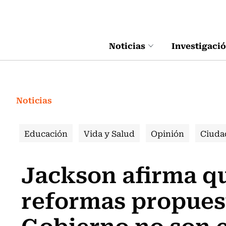
Click acá para ir directamente al contenido
Noticias
Investigaci
Noticias
Educación
Vida y Salud
Opinión
Ciuda
Jackson afirma qu
reformas propuest
Gobierno no son e