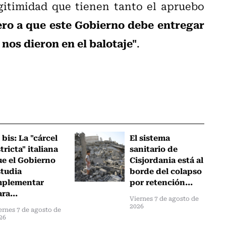
egitimidad que tienen tanto el apruebo
ero a que este Gobierno debe entregar
nos dieron en el balotaje"
.
 bis: La "cárcel
El sistema
tricta" italiana
sanitario de
ue el Gobierno
Cisjordania está al
studia
borde del colapso
mplementar
por retención...
ra...
Viernes 7 de agosto de
2026
ernes 7 de agosto de
26