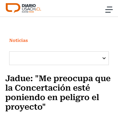
Click acá para ir directamente al contenido
Noticias
Investigación
Noticias
Cultura
Programas Radio y TV Usach
Jadue: "Me preocupa que
la Concertación esté
poniendo en peligro el
proyecto"