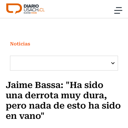
Click acá para ir directamente al contenido
Noticias
Investigación
Noticias
Cultura
Programas Radio y TV Usach
Jaime Bassa: "Ha sido
una derrota muy dura,
pero nada de esto ha sido
en vano"