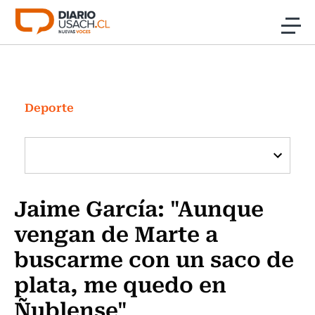
Click acá para ir directamente al contenido
Noticias
Investigación
Deporte
Cultura
Programas Radio y TV Usach
Jaime García: "Aunque
vengan de Marte a
buscarme con un saco de
plata, me quedo en
Ñublense"