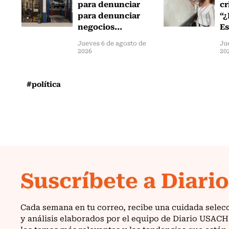
para denunciar
cr
para denunciar
“¿
negocios...
Es
Jueves 6 de agosto de
Ju
2026
20
#política