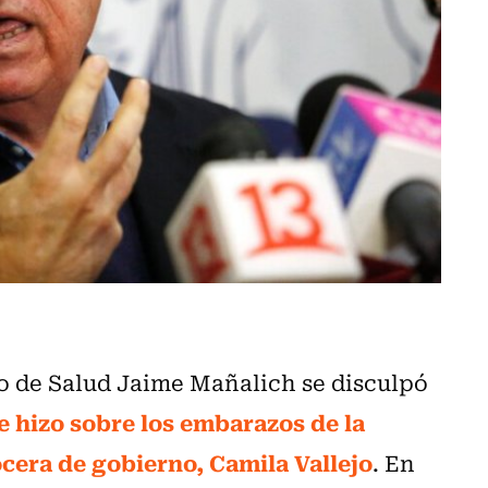
ro de Salud Jaime Mañalich se disculpó
 hizo sobre los embarazos de la
ocera de gobierno, Camila Vallejo
. En