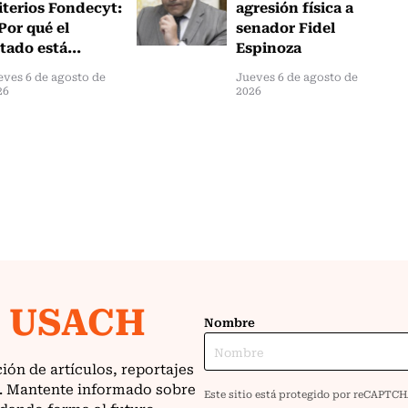
iterios Fondecyt:
agresión física a
Por qué el
senador Fidel
tado está...
Espinoza
eves 6 de agosto de
Jueves 6 de agosto de
26
2026