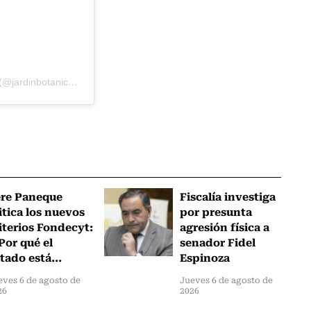
Una publicación compartida de Jardín Botánico Viña del Mar (@jardinbotanicovdm)
ere Paneque
Fiscalía investiga
itica los nuevos
por presunta
iterios Fondecyt:
agresión física a
Por qué el
senador Fidel
tado está...
Espinoza
eves 6 de agosto de
Jueves 6 de agosto de
26
2026