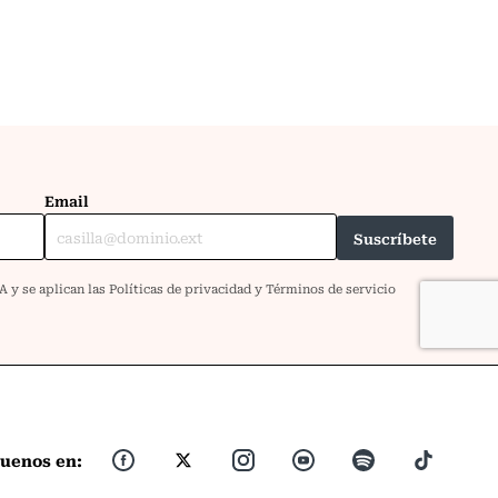
guenos en: