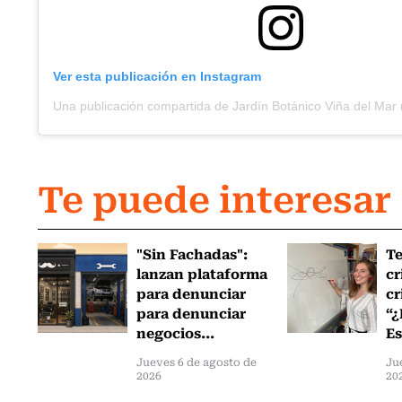
Ver esta publicación en Instagram
Te puede interesar
"Sin Fachadas":
T
lanzan plataforma
cr
para denunciar
cr
para denunciar
“¿
negocios...
Es
Jueves 6 de agosto de
Ju
2026
20