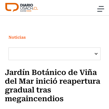
Click acá para ir directamente al contenido
Noticias
Investigación
Noticias
Cultura
Programas Radio y TV Usach
Jardín Botánico de Viña
del Mar inició reapertura
gradual tras
megaincendios