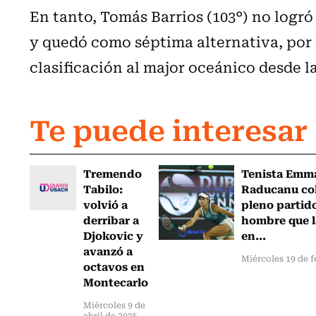
En tanto, Tomás Barrios (103°) no logr
y quedó como séptima alternativa, por 
clasificación al major oceánico desde la
Te puede interesar
Tremendo
Tenista Emm
Tabilo:
Raducanu co
volvió a
pleno partido
derribar a
hombre que l
Djokovic y
en...
avanzó a
Miércoles 19 de f
octavos en
Montecarlo
Miércoles 9 de
abril de 2025