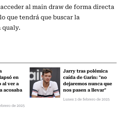
ó acceder al main draw de forma directa
lo que tendrá que buscar la
 qualy.
a
Jarry tras polémica
lapsó en
caída de Garin: "no
 al ver a
dejaremos nunca que
a acosaba
nos pasen a llevar"
Lunes 3 de febrero de 2025
ebrero de 2025