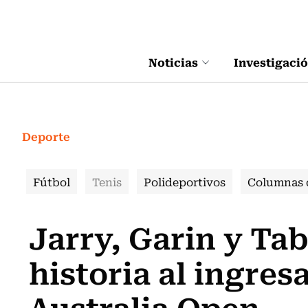
Click acá para ir directamente al contenido
Noticias
Investigaci
Deporte
Fútbol
Tenis
Polideportivos
Columnas 
Jarry, Garin y Tab
historia al ingresa
Australia Open