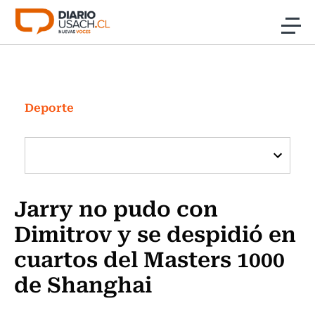
Click acá para ir directamente al contenido
Noticias
Investigación
Deporte
Cultura
Programas Radio y TV Usach
Jarry no pudo con
Dimitrov y se despidió en
cuartos del Masters 1000
de Shanghai