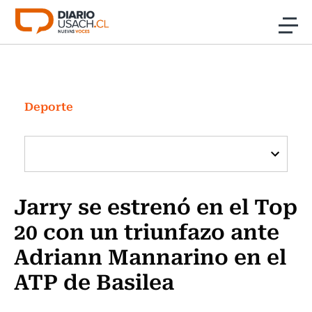
Click acá para ir directamente al contenido
Noticias
Investigación
Deporte
Cultura
Programas Radio y TV Usach
Jarry se estrenó en el Top
20 con un triunfazo ante
Adriann Mannarino en el
ATP de Basilea