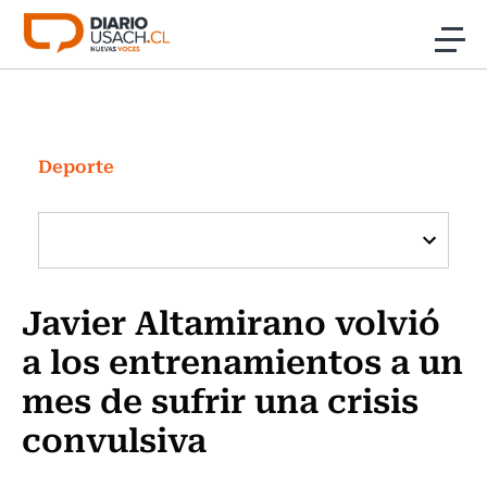
Click acá para ir directamente al contenido
Noticias
Investigación
Deporte
Cultura
Programas Radio y TV Usach
Javier Altamirano volvió
a los entrenamientos a un
mes de sufrir una crisis
convulsiva