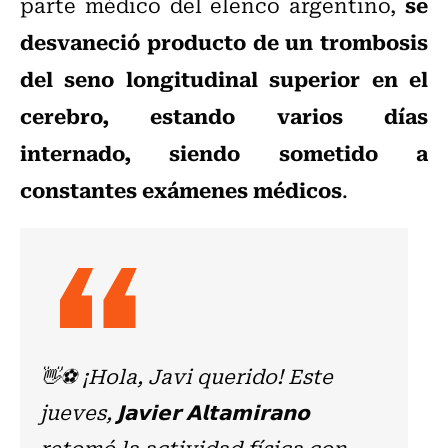
se
parte médico del elenco argentino,
desvaneció producto de un trombosis
del seno longitudinal superior en el
cerebro, estando varios días
internado, siendo sometido a
constantes exámenes médicos
.
👋⚽ ¡Hola, Javi querido! Este
jueves, 𝗝𝗮𝘃𝗶𝗲𝗿 𝗔𝗹𝘁𝗮𝗺𝗶𝗿𝗮𝗻𝗼
retomó la actividad física con