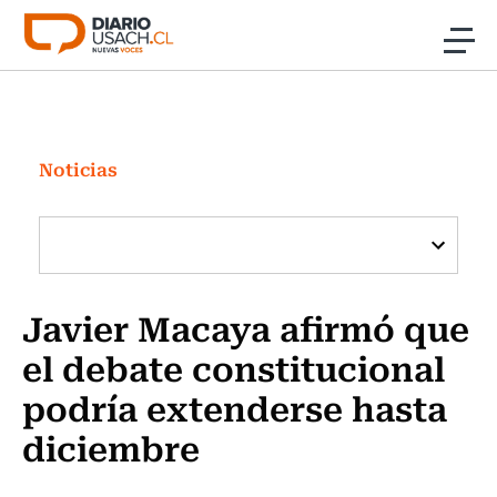
Click acá para ir directamente al contenido
Noticias
Investigación
Noticias
Cultura
Programas Radio y TV Usach
Javier Macaya afirmó que
el debate constitucional
podría extenderse hasta
diciembre