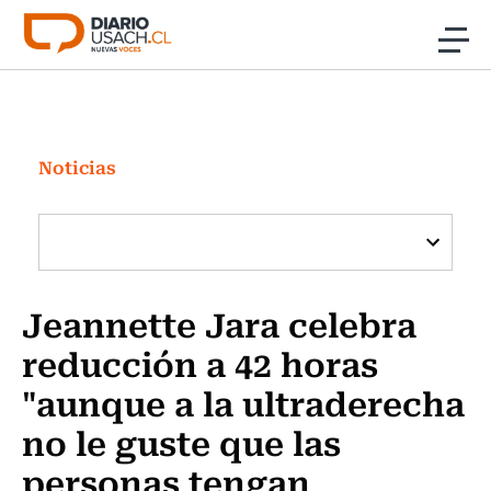
Click acá para ir directamente al contenido
Noticias
Investigación
Noticias
Cultura
Programas Radio y TV Usach
Jeannette Jara celebra
reducción a 42 horas
"aunque a la ultraderecha
no le guste que las
personas tengan