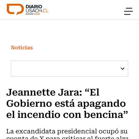
Click acá para ir directamente al contenido
Noticias
Investigación
Noticias
Cultura
Programas Radio y TV Usach
Jeannette Jara: “El
Gobierno está apagando
el incendio con bencina”
La excandidata presidencial ocupó su
cuenta de X para criticar el fuerte alza