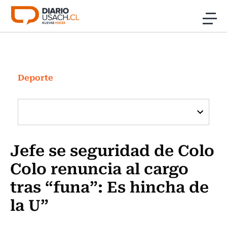
Click acá para ir directamente al contenido
Noticias
Investigación
Deporte
Cultura
Programas Radio y TV Usach
Jefe se seguridad de Colo
Colo renuncia al cargo
tras “funa”: Es hincha de
la U”