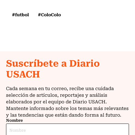
#futbol
#ColoColo