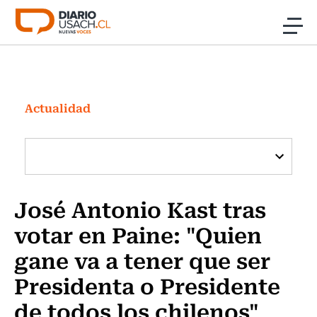
Click acá para ir directamente al contenido
Noticias
Investigación
Actualidad
Cultura
Programas Radio y TV Usach
José Antonio Kast tras
votar en Paine: "Quien
gane va a tener que ser
Presidenta o Presidente
de todos los chilenos"