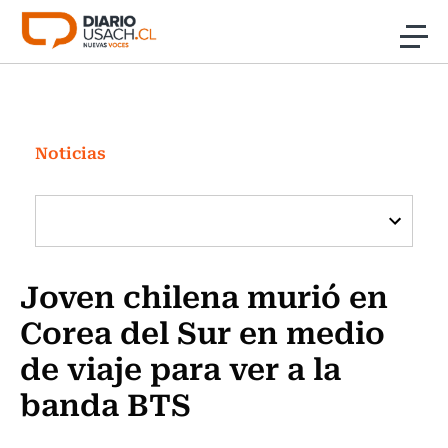
Click acá para ir directamente al contenido
Noticias
Investigación
Noticias
Cultura
Programas Radio y TV Usach
Joven chilena murió en
Corea del Sur en medio
de viaje para ver a la
banda BTS