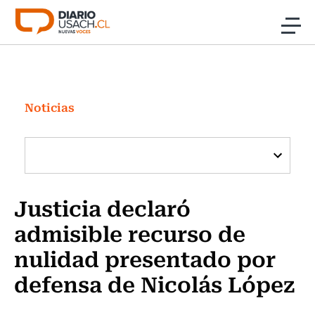
Click acá para ir directamente al contenido
Noticias
Investigación
Noticias
Cultura
Programas Radio y TV Usach
Justicia declaró
admisible recurso de
nulidad presentado por
defensa de Nicolás López