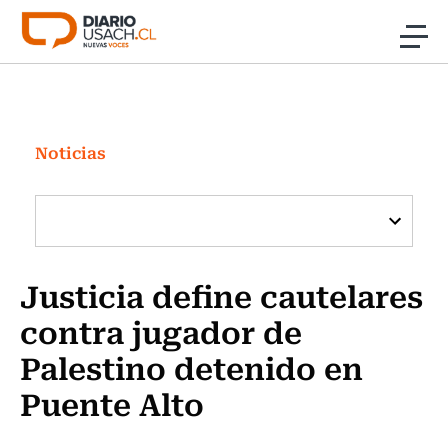
Click acá para ir directamente al contenido
Noticias
Investigación
Noticias
Cultura
Programas Radio y TV Usach
Justicia define cautelares
contra jugador de
Palestino detenido en
Puente Alto