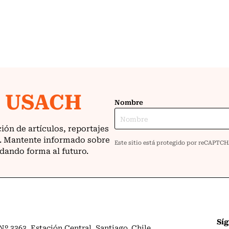
Sí
º 3363. Estación Central. Santiago. Chile.