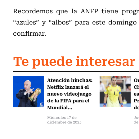
Recordemos que la ANFP tiene progr
“azules” y “albos” para este domingo 
confirmar.
Te puede interesar
Atención hinchas:
Or
Netflix lanzará el
Ch
nuevo videojuego
es
de la FIFA para el
Pr
Mundial...
de
Miércoles 17 de
Ju
diciembre de 2025
de