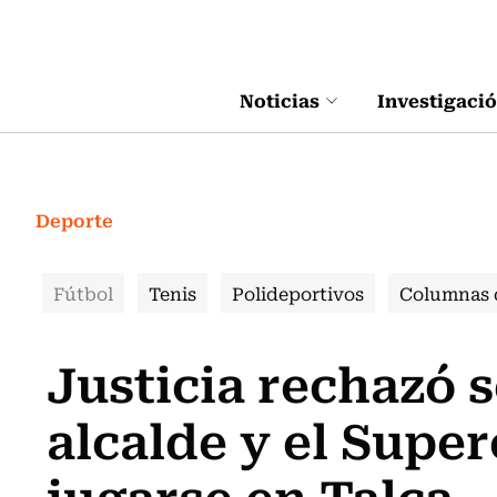
Click acá para ir directamente al contenido
Noticias
Investigaci
Deporte
Fútbol
Tenis
Polideportivos
Columnas 
Justicia rechazó s
alcalde y el Super
jugarse en Talca