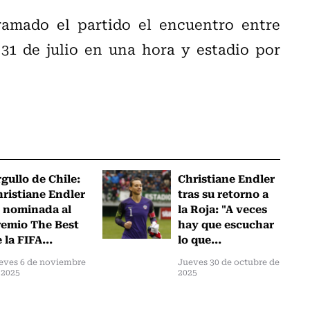
amado el partido el encuentro entre
31 de julio en una hora y estadio por
gullo de Chile:
Christiane Endler
ristiane Endler
tras su retorno a
 nominada al
la Roja: "A veces
emio The Best
hay que escuchar
 la FIFA...
lo que...
eves 6 de noviembre
Jueves 30 de octubre de
 2025
2025