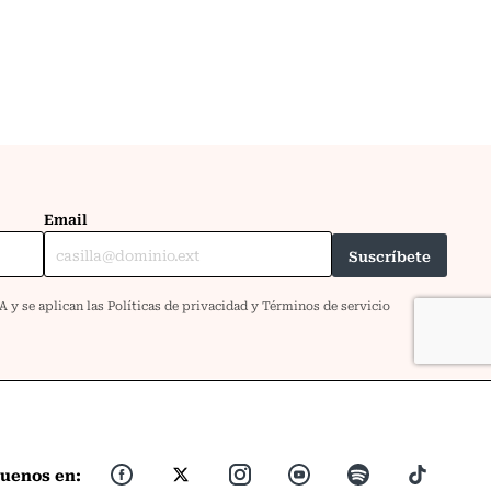
guenos en: