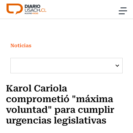
Click acá para ir directamente al contenido
Noticias
Investigación
Noticias
Cultura
Programas Radio y TV Usach
Karol Cariola
comprometió "máxima
voluntad" para cumplir
urgencias legislativas