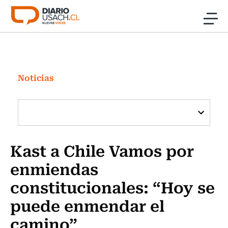
Click acá para ir directamente al contenido
Noticias
Investigación
Noticias
Cultura
Programas Radio y TV Usach
Kast a Chile Vamos por
enmiendas
constitucionales: “Hoy se
puede enmendar el
camino”