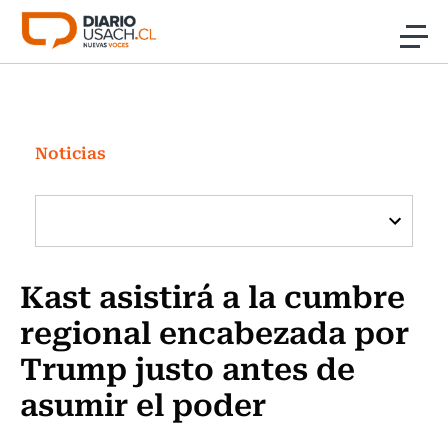
Click acá para ir directamente al contenido
Noticias
Investigación
Noticias
Cultura
Programas Radio y TV Usach
Kast asistirá a la cumbre
regional encabezada por
Trump justo antes de
asumir el poder