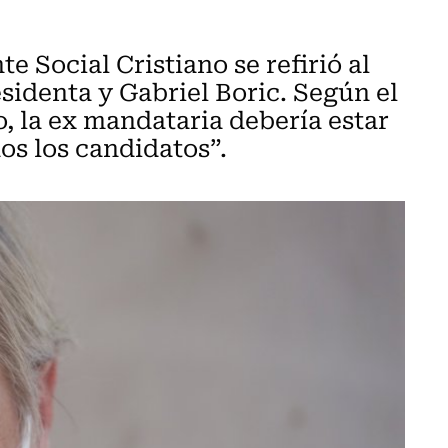
e Social Cristiano se refirió al
sidenta y Gabriel Boric. Según el
, la ex mandataria debería estar
os los candidatos”.