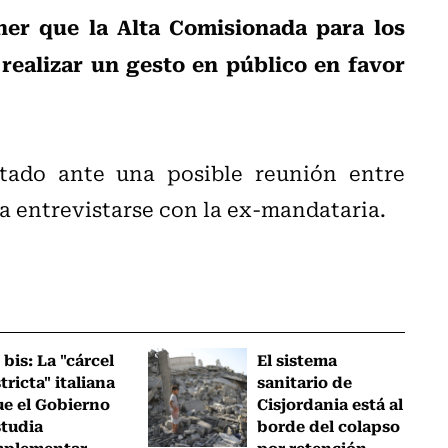
er que la Alta Comisionada para los
ealizar un gesto en público en favor
tado ante una posible reunión entre
a entrevistarse con la ex-mandataria.
 bis: La "cárcel
El sistema
tricta" italiana
sanitario de
ue el Gobierno
Cisjordania está al
studia
borde del colapso
mplementar
por retención...