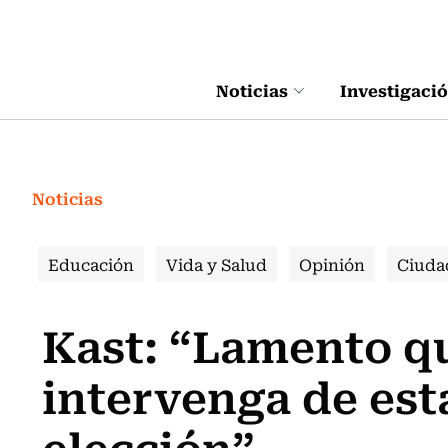
Click acá para ir directamente al contenido
Noticias
Investigaci
Noticias
Educación
Vida y Salud
Opinión
Ciuda
Kast: “Lamento q
intervenga de est
elección”