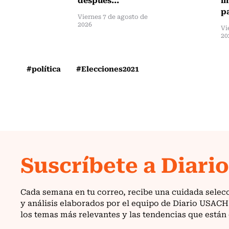
pa
Viernes 7 de agosto de
2026
Vi
20
#política
#Elecciones2021