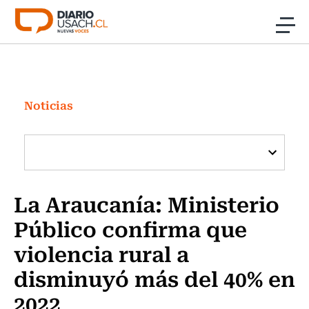
Click acá para ir directamente al contenido
Noticias
Investigación
Noticias
Cultura
Programas Radio y TV Usach
La Araucanía: Ministerio
Público confirma que
violencia rural a
disminuyó más del 40% en
2022