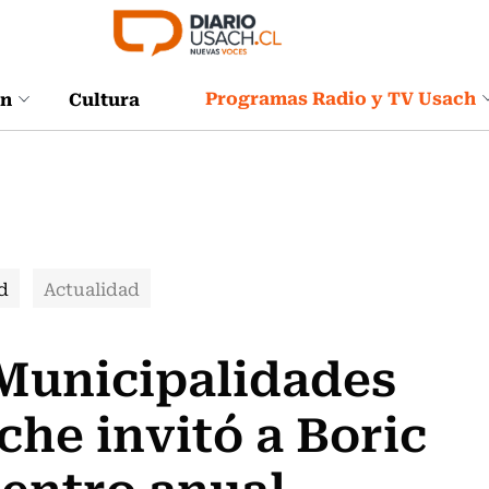
Programas Radio y TV Usach
ón
Cultura
d
Actualidad
 Municipalidades
he invitó a Boric
uentro anual