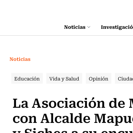
Click acá para ir directamente al contenido
Noticias
Investigaci
Noticias
Educación
Vida y Salud
Opinión
Ciuda
La Asociación de
con Alcalde Mapuc
y Siches a su enc