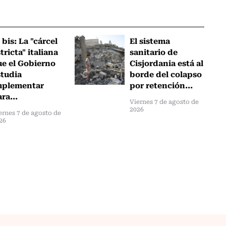
 bis: La "cárcel
El sistema
tricta" italiana
sanitario de
ue el Gobierno
Cisjordania está al
studia
borde del colapso
mplementar
por retención...
ra...
Viernes 7 de agosto de
2026
ernes 7 de agosto de
26