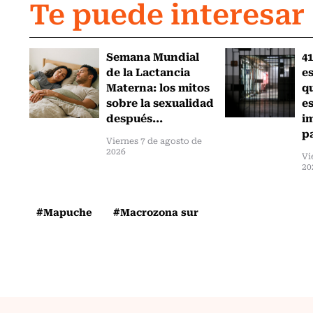
Te puede interesar
Semana Mundial
41
de la Lactancia
es
Materna: los mitos
q
sobre la sexualidad
e
después...
i
pa
Viernes 7 de agosto de
2026
Vi
20
#Mapuche
#Macrozona sur