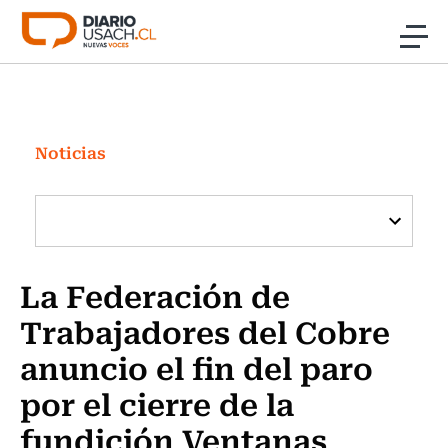
Click acá para ir directamente al contenido
Noticias
Investigación
Noticias
Cultura
Programas Radio y TV Usach
La Federación de
Trabajadores del Cobre
anuncio el fin del paro
por el cierre de la
fundición Ventanas