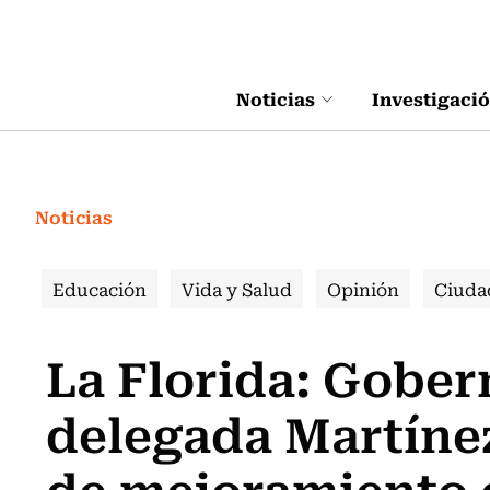
Click acá para ir directamente al contenido
Noticias
Investigaci
Noticias
Educación
Vida y Salud
Opinión
Ciuda
La Florida: Gober
delegada Martínez
de mejoramiento e