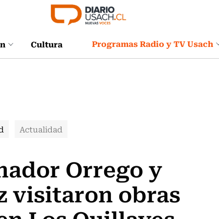
Programas Radio y TV Usach
ón
Cultura
d
Actualidad
nador Orrego y
 visitaron obras
n Los Quillayes