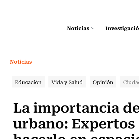
Click acá para ir directamente al contenido
Noticias
Investigaci
Noticias
Educación
Vida y Salud
Opinión
Ciuda
La importancia d
urbano: Expertos
hacerlo en espaci