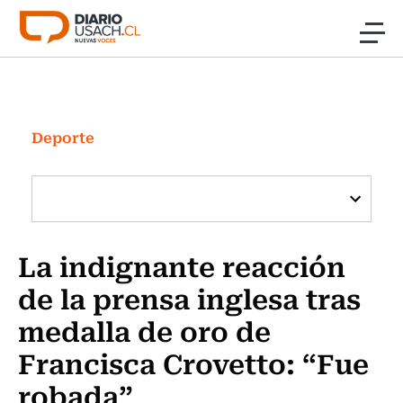
Click acá para ir directamente al contenido
Noticias
Investigación
Deporte
Cultura
Programas Radio y TV Usach
La indignante reacción
de la prensa inglesa tras
medalla de oro de
Francisca Crovetto: “Fue
robada”