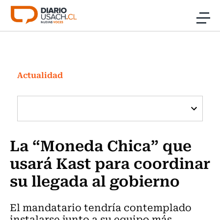
Click acá para ir directamente al contenido
Noticias
Investigación
Actualidad
Cultura
Programas Radio y TV Usach
La “Moneda Chica” que
usará Kast para coordinar
su llegada al gobierno
El mandatario tendría contemplado
instalarse junto a su equipo más