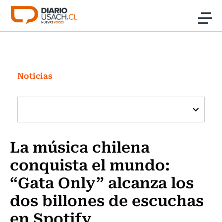
Click acá para ir directamente al contenido
Noticias
Investigación
Noticias
Cultura
Programas Radio y TV Usach
La música chilena
conquista el mundo:
“Gata Only” alcanza los
dos billones de escuchas
en Spotify