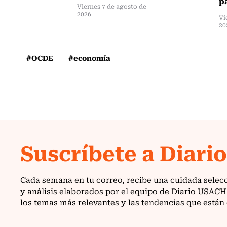
pa
Viernes 7 de agosto de
2026
Vi
20
#OCDE
#economía