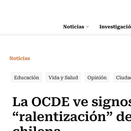
Click acá para ir directamente al contenido
Noticias
Investigaci
Noticias
Educación
Vida y Salud
Opinión
Ciuda
La OCDE ve signos
“ralentización” d
chilena