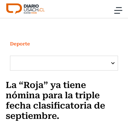
Click acá para ir directamente al contenido
Noticias
Investigación
Deporte
Cultura
Programas Radio y TV Usach
La “Roja” ya tiene
nómina para la triple
fecha clasificatoria de
septiembre.