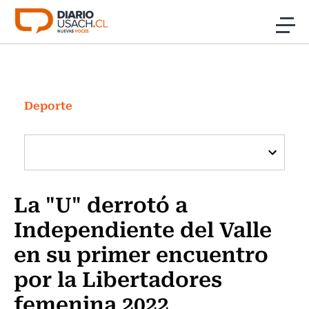
Click acá para ir directamente al contenido
Noticias
Investigación
Deporte
Cultura
Programas Radio y TV Usach
La "U" derrotó a
Independiente del Valle
en su primer encuentro
por la Libertadores
femenina 2022