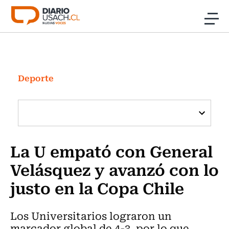
Click acá para ir directamente al contenido
Noticias
Investigación
Deporte
Cultura
Programas Radio y TV Usach
La U empató con General
Velásquez y avanzó con lo
justo en la Copa Chile
Los Universitarios lograron un
marcador global de 4-3, por lo que