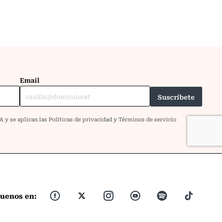
guenos en: