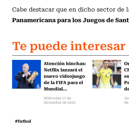
Cabe destacar que en dicho sector de
Panamericana para los Juegos de Sant
Te puede interesar
Atención hinchas:
Or
Netflix lanzará el
Ch
nuevo videojuego
es
de la FIFA para el
Pr
Mundial...
de
Miércoles 17 de
Ju
diciembre de 2025
de
#futbol