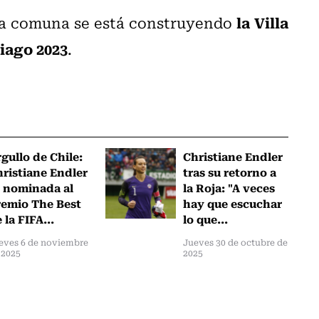
la Villa
 la comuna se está construyendo
iago 2023
.
gullo de Chile:
Christiane Endler
ristiane Endler
tras su retorno a
 nominada al
la Roja: "A veces
emio The Best
hay que escuchar
 la FIFA...
lo que...
eves 6 de noviembre
Jueves 30 de octubre de
 2025
2025