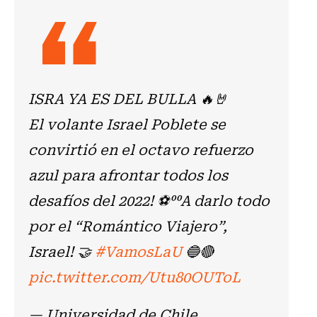
ISRA YA ES DEL BULLA 🔥🤘
El volante Israel Poblete se
convirtió en el octavo refuerzo
azul para afrontar todos los
desafíos del 2022! ⚽️⁰⁰A darlo todo
por el “Romántico Viajero”,
Israel! 🤝
#VamosLaU
🔵🔴
pic.twitter.com/Utu80OUToL
— Universidad de Chile