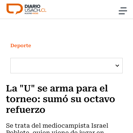
Click acá para ir directamente al contenido
Noticias
Investigación
Deporte
Cultura
Programas Radio y TV Usach
La "U" se arma para el
torneo: sumó su octavo
refuerzo
Se trata del mediocampista Israel
Poblete, quien viene de jugar en