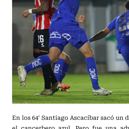
En los 64' Santiago Ascacíbar sacó un 
el cancerbero azul. Pero fue una ad