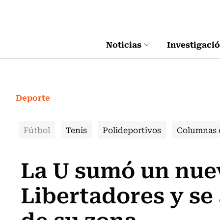
Click acá para ir directamente al contenido
Noticias
Investigaci
Deporte
Fútbol
Tenis
Polideportivos
Columnas 
La U sumó un nuev
Libertadores y se
de su zona