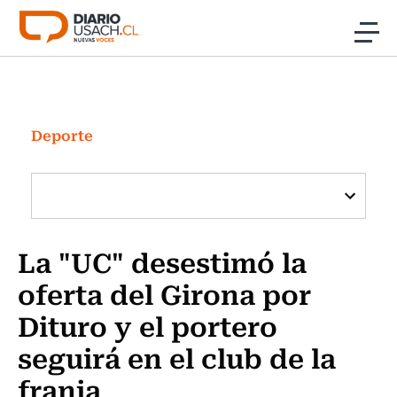
Click acá para ir directamente al contenido
Noticias
Investigación
Deporte
Cultura
Programas Radio y TV Usach
La "UC" desestimó la
oferta del Girona por
Dituro y el portero
seguirá en el club de la
franja