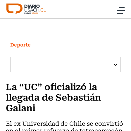
Click acá para ir directamente al contenido
Noticias
Investigación
Deporte
Cultura
Programas Radio y TV Usach
La “UC” oficializó la
llegada de Sebastián
Galani
El ex Universidad de Chile se convirtió
en el primer refuerzo de tetracampeón