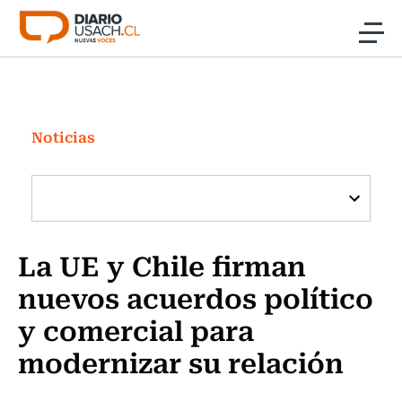
Click acá para ir directamente al contenido
Noticias
Investigación
Noticias
Cultura
Programas Radio y TV Usach
La UE y Chile firman
nuevos acuerdos político
y comercial para
modernizar su relación