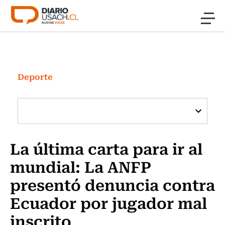
Click acá para ir directamente al contenido
Noticias
Investigación
Deporte
Cultura
Programas Radio y TV Usach
La última carta para ir al
mundial: La ANFP
presentó denuncia contra
Ecuador por jugador mal
inscrito