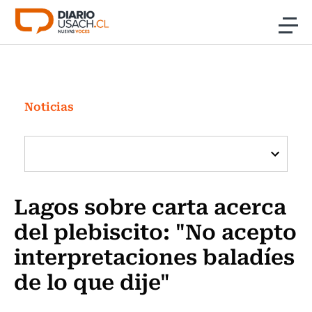
Click acá para ir directamente al contenido
Noticias
Investigación
Noticias
Cultura
Programas Radio y TV Usach
Lagos sobre carta acerca
del plebiscito: "No acepto
interpretaciones baladíes
de lo que dije"