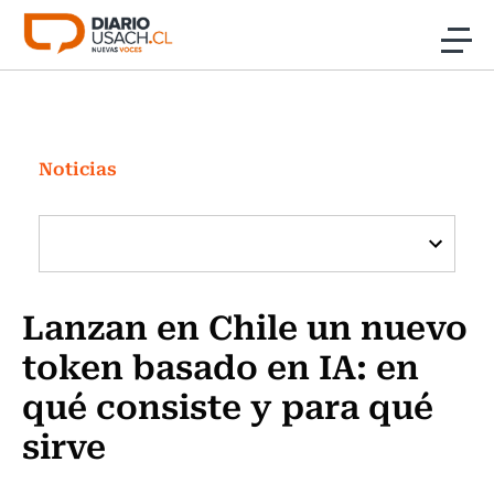
Click acá para ir directamente al contenido
Noticias
Investigación
Noticias
Cultura
Programas Radio y TV Usach
Lanzan en Chile un nuevo
token basado en IA: en
qué consiste y para qué
sirve