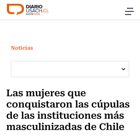
Click acá para ir directamente al contenido
Noticias
Investigación
Noticias
Cultura
Programas Radio y TV Usach
Las mujeres que
conquistaron las cúpulas
de las instituciones más
masculinizadas de Chile