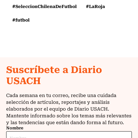
#SeleccionChilenaDeFutbol
#LaRoja
#futbol