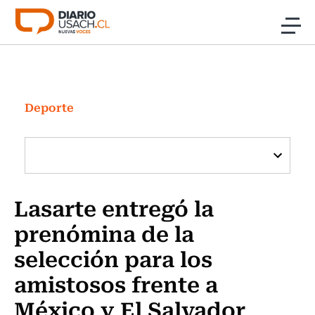
Click acá para ir directamente al contenido
Noticias
Investigación
Deporte
Cultura
Programas Radio y TV Usach
Lasarte entregó la
prenómina de la
selección para los
amistosos frente a
México y El Salvador