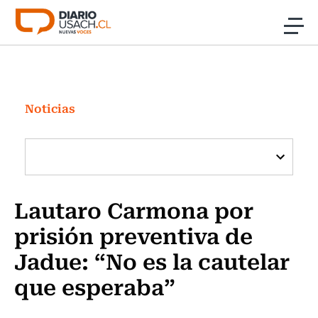
Click acá para ir directamente al contenido
Noticias
Investigación
Noticias
Cultura
Programas Radio y TV Usach
Lautaro Carmona por
prisión preventiva de
Jadue: “No es la cautelar
que esperaba”