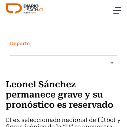
Click acá para ir directamente al contenido
Noticias
Investigación
Deporte
Cultura
Programas Radio y TV Usach
Leonel Sánchez
permanece grave y su
pronóstico es reservado
El ex seleccionado nacional de fútbol y
figura icónica de la “U” se encuentra