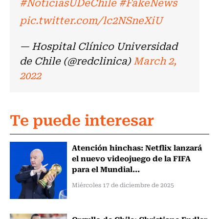
#NoticiasUDeChile
#FakeNews
pic.twitter.com/lc2NSneXiU
— Hospital Clínico Universidad
de Chile (@redclinica)
March 2,
2022
Te puede interesar
Atención hinchas: Netflix lanzará
el nuevo videojuego de la FIFA
para el Mundial...
Miércoles 17 de diciembre de 2025
Orgullo de Chile: Christiane Endler